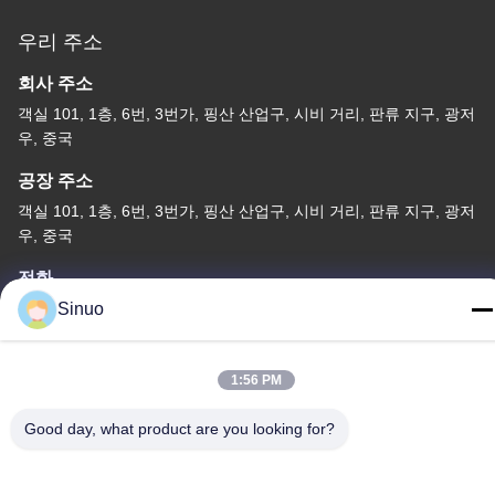
우리 주소
회사 주소
객실 101, 1층, 6번, 3번가, 핑산 산업구, 시비 거리, 판류 지구, 광저
우, 중국
공장 주소
객실 101, 1층, 6번, 3번가, 핑산 산업구, 시비 거리, 판류 지구, 광저
우, 중국
전화
+86--13527656435
Sinuo
1:56 PM
Good day, what product are you looking for?
중국 좋은 품질 전기 차량 시험 장비 공급자. 저작권 -2026 Sinuo
Testing Equipment Co. , Limited 모든 권리는 보호됩니다.
개인정보 보호 정책
|
사이트맵