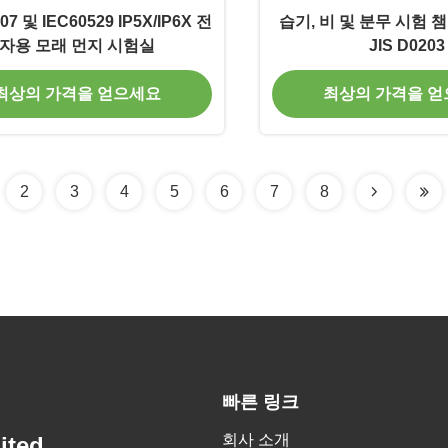
207 및 IEC60529 IP5X/IP6X 전
습기, 비 및 분무 시험 
자용 모래 먼지 시험실
JIS D0203
최상의 가격을 얻으세요
최상의 가격을 
2
3
4
5
6
7
8
빠른 링크
회사 소개
ited