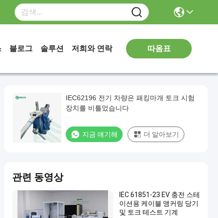
따옴표
스
블로그
솔루션
저희와 연락
IEC62196 전기 차량은 패킹마개 토크 시험
장치를 비틀었습니다
지금 얘기해
더 알아보기
관련 동영상
IEC 61851-23 EV 충전 스테
이션용 케이블 앵커링 당기
및 토크 테스트 기계