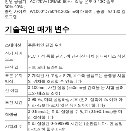
전원 공급기 : AC220V±10%/50-60Hz, 작동 온도 0-40C 습도
30%-90% ;
출현 사이즈 : W1000*D750*H1200mm에 대하여 ; 중량 : 약 180 킬
로그램
기술적인 매개 변수
스테이션
주문형인 단일 위치
전기 제어
PLC 지적 통합 관리, 색 맨-머신 터치 인터페이스 작전
모드
운전 길
서보 모터 드라이브
표본 유지
기계적인 채 고정시키게, 3 주축 클램프는 클램핑 시점
방식
의 위치를 조정할 수 있습니다
0-100mm, 사전 설정 (≥50mm을 간격을 둔 시험 플러
선 여행
그와 테스트 소켓)
0-99.9s, 미리 설정하십시요 (전기 접촉이 2s 이하 아
도전 시간
니라 4s보다 크지 않은 유지되어야 합니다)
0-0.85m/s는 미리 설정될 수 있고 (0.8±0.1m/s)를 미
착생율
리 설정합니다
미리 설정된 0~999999 시간은 (순환합니다 : 한 삽입
시험의 수
타격과 한 철수 타격)