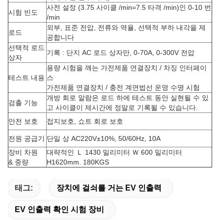
사전 설정 (3.75 사이클 /min=7.5 타격 /min)인 0-10 번
시험 빈도
/min
외부, 표준 전압, 전류와 역율, 선택적 부하 내각을 제
로드
공합니다
선택적 로드
기록 : 단지 AC 로드 상자만, 0-70A, 0-300V 전압
상자
용량 시험을 깨는 가전제품 연결장치 / 차징 인터페이
테스트 내용
스
가전제품 연결장치 / 충전 계면법선 운영 수명 시험
개방 회로 알람은 로드 하에 테스트 동안 실현될 수 있
검출 기능
고 사이클이 제시간에 정말로 기록될 수 있습니다.
안전 보호
접지보호, 쇼트 회로 보호
전원 공급기
단일 상 AC220V±10%, 50/60Hz, 10A
장비 차원
대략적인 Ｌ 1430 밀리미터 Ｗ 600 밀리미터
& 중량
H1620mm. 180KGS
태그:
장치에 걸쇠를 거는 EV 인출력
EV 인출력 확인 시험 장비